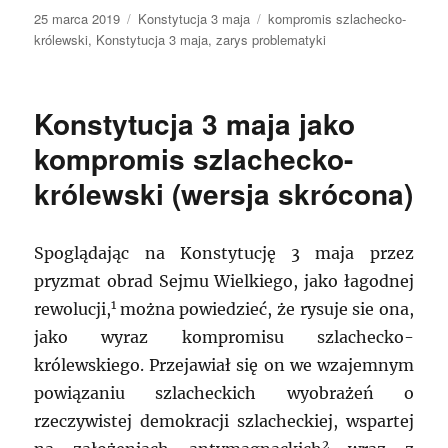
Data
Kategorie
Tagi
25 marca 2019
Konstytucja 3 maja
kompromis szlachecko-
publikacji
królewski
,
Konstytucja 3 maja
,
zarys problematyki
Konstytucja 3 maja jako
kompromis szlachecko-
królewski (wersja skrócona)
Spoglądając na Konstytucję 3 maja przez
pryzmat obrad Sejmu Wielkiego, jako łagodnej
1
rewolucji,
można powiedzieć, że rysuje sie ona,
jako wyraz kompromisu szlachecko-
królewskiego. Przejawiał się on we wzajemnym
powiązaniu szlacheckich wyobrażeń o
rzeczywistej demokracji szlacheckiej, wspartej
2