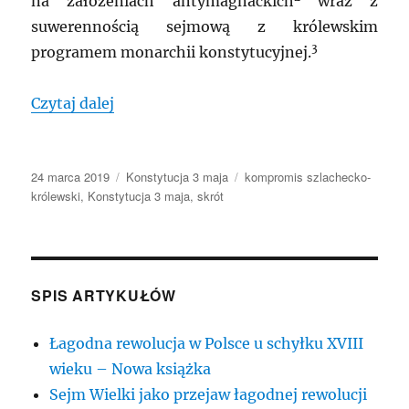
na założeniach antymagnackich
wraz z
suwerennością sejmową z królewskim
3
programem monarchii konstytucyjnej.
„Konstytucja 3 maja jako kompromis szl
Czytaj dalej
Data
Kategorie
Tagi
24 marca 2019
Konstytucja 3 maja
kompromis szlachecko-
publikacji
królewski
,
Konstytucja 3 maja
,
skrót
SPIS ARTYKUŁÓW
Łagodna rewolucja w Polsce u schyłku XVIII
wieku – Nowa książka
Sejm Wielki jako przejaw łagodnej rewolucji